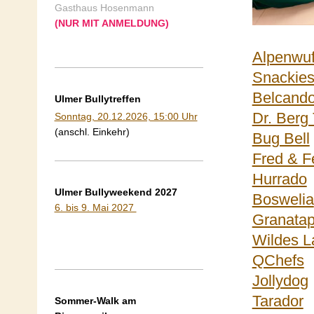
Gasthaus Hosenmann
(NUR MIT ANMELDUNG)
Alpenwuf
Snackie
Belcand
Ulmer Bullytreffen
Dr. Berg
Sonntag, 20.12.2026, 15:00 Uhr
(anschl. Einkehr)
Bug Bell
Fred & F
Hurrado
Ulmer Bullyweekend 2027
Boswelia
6. bis 9. Mai 2027
Granatap
Wildes L
QChefs
Jollydog
Tarador
Sommer-Walk am