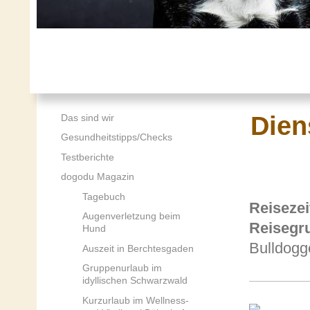
Dien
Das sind wir
Gesundheitstipps/Checks
Testberichte
dogodu Magazin
Tagebuch
Reiseze
Augenverletzung beim
Reisegr
Hund
Bulldogg
Auszeit in Berchtesgaden
Gruppenurlaub im
idyllischen Schwarzwald
Kurzurlaub im Wellness-