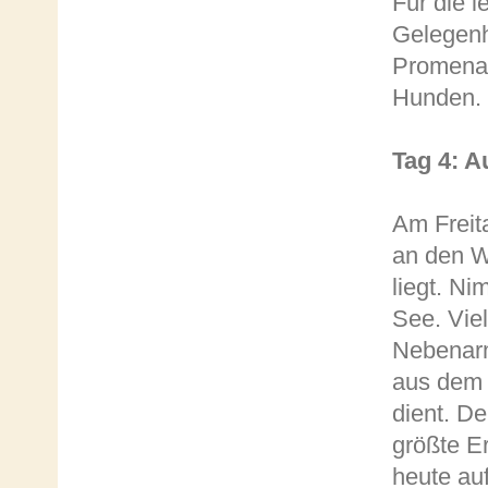
Für die 
Gelegenh
Promenad
Hunden.
Tag 4: A
Am Freita
an den We
liegt. N
See. Vie
Nebenarm
aus dem 
dient. D
größte E
heute au