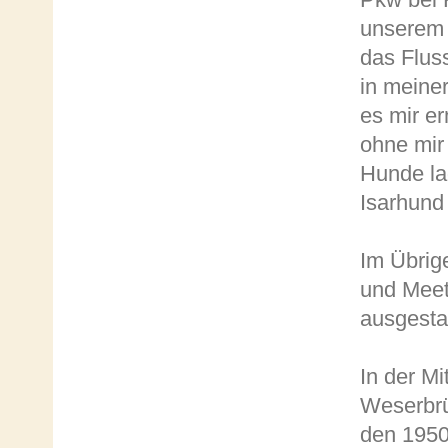
unserem 
das Flus
in meine
es mir er
ohne mir
Hunde la
Isarhund 
Im Übrig
und Meet
ausgesta
In der M
Weserbrü
den 1950