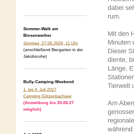
dabei se
rum.
Sommer-Walk am
Mit den 
Binsenweiher
Minuten 
Sonntag, 27.06.2026, 11 Uhr
(anschließend Biergarten in der
Dieser S
Jakobsruhe)
diente, b
Länge. E
Statione
Bully-Camping-Weekend
Tierwelt 
1
. bis 4. Juli 2027
Camping Götzenbachsee
Am Abend
(Anmeldung bis 20.06.27
möglich)
genossen
regional
während 