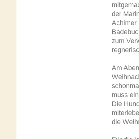
mitgemach
der Marin
Achimer 
Badebuch
zum Verw
regneris
Am Abend
Weihnach
schonmal
muss ein
Die Hund
miterlebe
die Weih