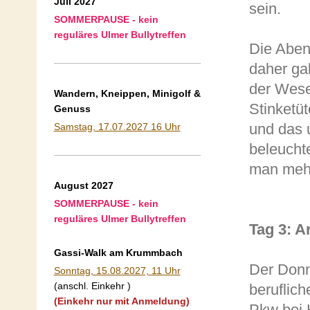
Juli 2027
sein.
SOMMERPAUSE - kein
reguläres Ulmer Bullytreffen
Die Aben
daher ga
der Wese
Wandern, Kneippen, Minigolf &
Stinketü
Genuss
und das 
Samstag, 17.07.2027 16 Uhr
beleuchte
man mehr
August 2027
SOMMERPAUSE - kein
reguläres Ulmer Bullytreffen
Tag 3: A
Gassi-Walk am Krummbach
Der Donn
Sonntag, 15.08.2027, 11 Uhr
(anschl. Einkehr )
beruflic
(Einkehr nur mit Anmeldung)
Pkw bei 