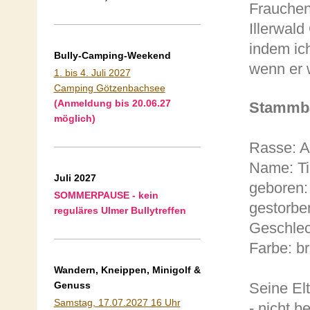
Frauchen
Illerwal
indem ich
Bully-Camping-Weekend
wenn er 
1
. bis 4. Juli 2027
Camping Götzenbachsee
(Anmeldung bis 20.06.27
Stammb
möglich)
Rasse: A
Name: Ti
Juli 2027
geboren:
SOMMERPAUSE - kein
gestorbe
reguläres Ulmer Bullytreffen
Geschlec
Farbe: b
Wandern, Kneippen, Minigolf &
Genuss
Seine Elt
Samstag, 17.07.2027 16 Uhr
- nicht b