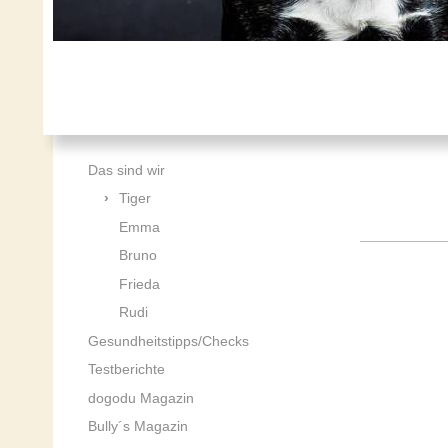
Das sind wir
Tiger
Emma
Bruno
Frieda
Rudi
Gesundheitstipps/Checks
Testberichte
dogodu Magazin
Bully´s Magazin