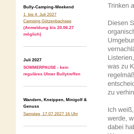
Trinken 
Bully-Camping-Weekend
1
. bis 4. Juli 2027
Camping Götzenbachsee
Diesen S
(Anmeldung bis 20.06.27
organisc
möglich)
Umgebung
vernachl
Listerie
Juli 2027
was zu K
SOMMERPAUSE - kein
regelmäß
reguläres Ulmer Bullytreffen
entschei
zu verhin
Wandern, Kneippen, Minigolf &
Genuss
Ich weiß
Samstag, 17.07.2027 16 Uhr
werde, w
dabei ha