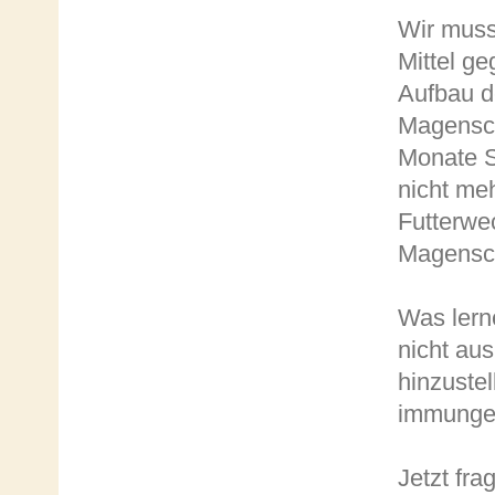
Wir musst
Mittel g
Aufbau de
Magensch
Monate S
nicht meh
Futterwe
Magensch
Was lerne
nicht au
hinzustel
immunge
Jetzt fra