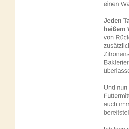
einen Wa
Jeden T
heißem 
von Rück
zusätzlic
Zitronens
Bakterien
überlass
Und nun d
Futtermit
auch imm
bereitstel