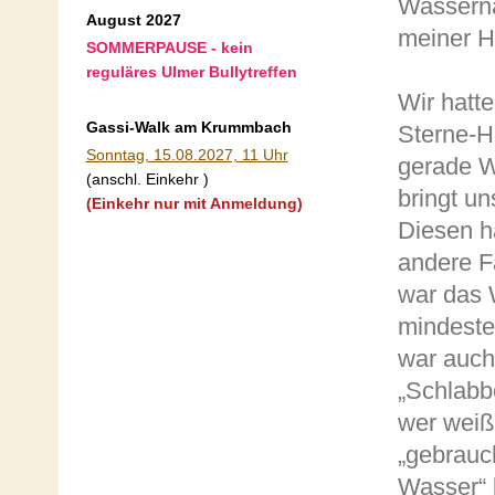
Wassernä
August 2027
meiner 
SOMMERPAUSE - kein
reguläres Ulmer Bullytreffen
Wir hatt
Gassi-Walk am Krummbach
Sterne-Ho
Sonntag, 15.08.2027, 11 Uhr
gerade W
(anschl. Einkehr )
bringt u
(Einkehr nur mit Anmeldung)
Diesen h
andere F
war das W
mindeste
war auch
„Schlabb
wer weiß
„gebrauc
Wasser“ 