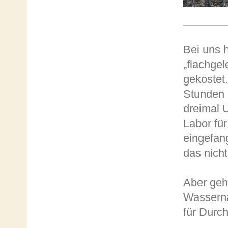
Bei uns 
„flachge
gekostet
Stunden I
dreimal 
Labor für
eingefang
das nicht
Aber geht
Wasserna
für Durch