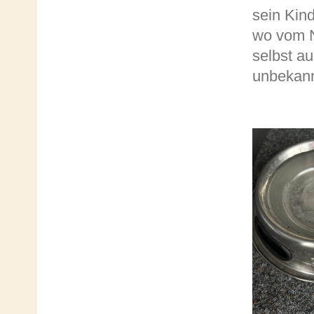
sein Kin
wo vom N
selbst au
unbekann