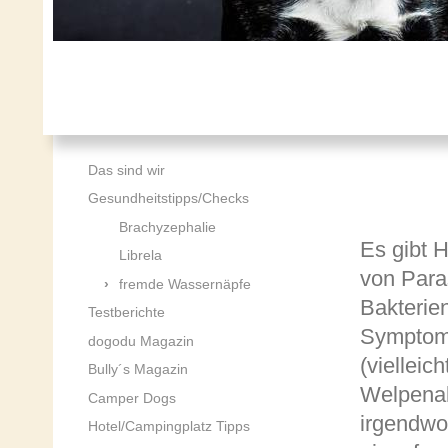
Das sind wir
Gesundheitstipps/Checks
Brachyzephalie
Es gibt 
Librela
von Para
fremde Wassernäpfe
Bakterie
Testberichte
Symptom
dogodu Magazin
(vielleic
Bully´s Magazin
Welpenal
Camper Dogs
irgendwo
Hotel/Campingplatz Tipps