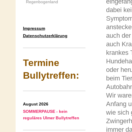
eingefan
Regenbogenland
dabei ke
Symptome
anstecke
Impressum
auch der
Datenschutzerklärung
auch Kra
krankes T
Hundehal
Termine
oder her
Bullytreffen:
beim Tier
Autobahnr
Wir ware
Anfang u
August 2026
wie sich
SOMMERPAUSE - kein
reguläres Ulmer Bullytreffen
Zwingerh
immer da